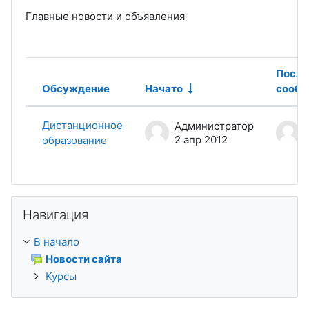
Главные новости и объявления
После
Обсуждение
Начато
сообщ
Статус
List of discussions. Showing 1 of 1
Дистанционное
Администратор
2 апр 2012
образование
Пропустить Навигация
Навигация
В начало
Новости сайта
Курсы