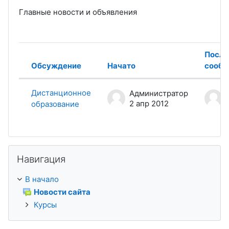
Главные новости и объявления
После
Обсуждение
Начато
сообщ
Статус
List of discussions. Showing 1 of 1
Дистанционное
Администратор
2 апр 2012
образование
Пропустить Навигация
Навигация
В начало
Новости сайта
Курсы